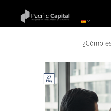
Saltar
al
contenido
¿Cómo est
27
May